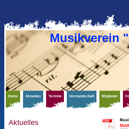
Musikverein "
Home
Aktuelles
Termine
Vorstandschaft
Mitglieder
Fo
Musi
Aktuelles
Musik